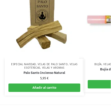
ESPECIAL NAVIDAD
,
VELAS DE PALO SANTO
,
VELAS
BUJÍA
,
VELA
ESOTÉRICAS
,
VELAS Y AROMAS
Bujía 
Palo Santo Incienso Natural
5,95
€
Añadir al carrito