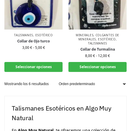
TALISMANES
,
ESOTÉRICO
MINERALES
,
COLGANTES DE
MINERALES
,
ESOTÉRICO
,
Collar de Ojo turco
TALISMANES
3,00
€
-
5,00
€
Collar de Turmalina
8,00
€
-
12,00
€
Seleccionar opciones
Seleccionar opciones
Mostrando los 6 resultados
Talismanes Esotéricos en Algo Muy
Natural
En
Algo Muy Natural
, te ofrecemos una colección de