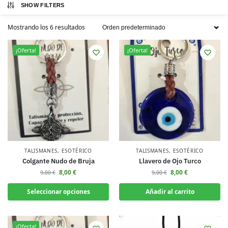
SHOW FILTERS
Mostrando los 6 resultados
¡Oferta!
¡Oferta!
TALISMANES
,
ESOTÉRICO
TALISMANES
,
ESOTÉRICO
Colgante Nudo de Bruja
Llavero de Ojo Turco
8,00
€
8,00
€
9,00
€
9,00
€
Seleccionar opciones
Añadir al carrito
¡Oferta!