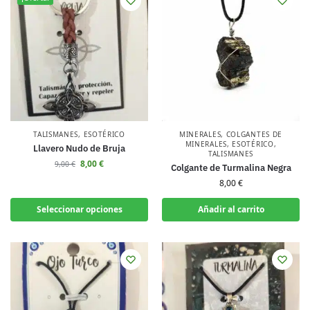
TALISMANES
,
ESOTÉRICO
MINERALES
,
COLGANTES DE
MINERALES
,
ESOTÉRICO
,
Llavero Nudo de Bruja
TALISMANES
8,00
€
9,00
€
Colgante de Turmalina Negra
8,00
€
Seleccionar opciones
Añadir al carrito