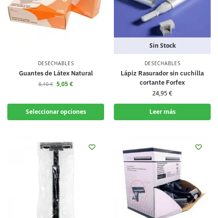
Sin Stock
DESECHABLES
DESECHABLES
Guantes de Látex Natural
Lápiz Rasurador sin cuchilla
cortante Forfex
5,05
€
8,10
€
24,95
€
Seleccionar opciones
Leer más