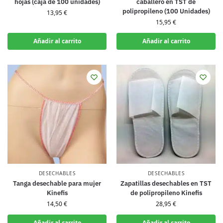
hojas (caja de 100 unidades)
caballero en TST de
polipropileno (100 Unidades)
13,95
€
15,95
€
Añadir al carrito
Añadir al carrito
DESECHABLES
DESECHABLES
Tanga desechable para mujer
Zapatillas desechables en TST
Kinefis
de polipropileno Kinefis
14,50
€
28,95
€
Añadir al carrito
Añadir al carrito