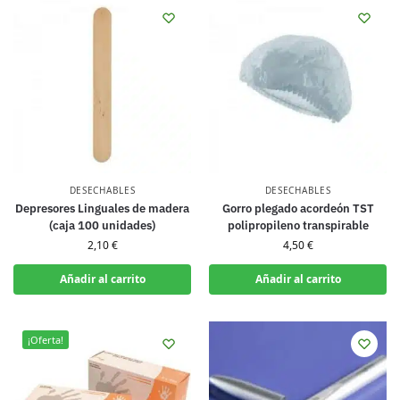
DESECHABLES
DESECHABLES
Depresores Linguales de madera
Gorro plegado acordeón TST
(caja 100 unidades)
polipropileno transpirable
2,10
€
4,50
€
Añadir al carrito
Añadir al carrito
¡Oferta!