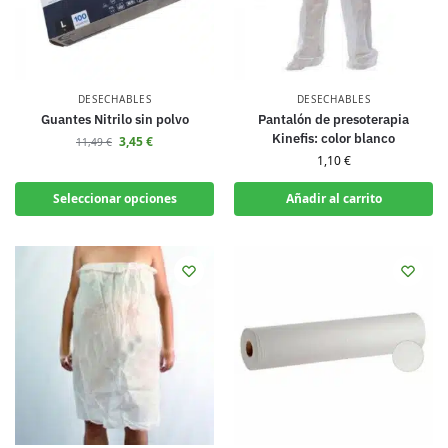
DESECHABLES
DESECHABLES
Guantes Nitrilo sin polvo
Pantalón de presoterapia
Kinefis: color blanco
3,45
€
11,49
€
1,10
€
Seleccionar opciones
Añadir al carrito