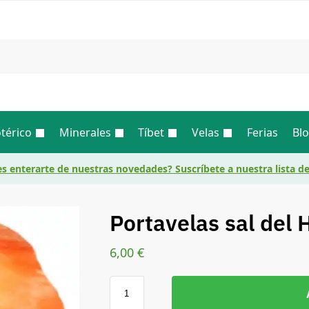
Busc
térico
Minerales
Tíbet
Velas
Ferias
Bl
s enterarte de nuestras novedades? Suscríbete a nuestra lista d
Portavelas sal del
6,00
€