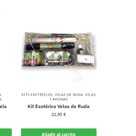
L
KITS ESOTÉRICOS
,
VELAS DE RUDA
,
VELAS
S
Y AROMAS
ela
Kit Esotérico Velas de Ruda
22,95
€
Añadir al carrito