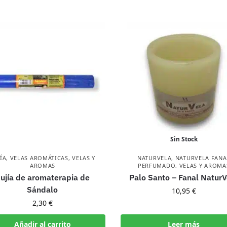
Sin Stock
ÍA
,
VELAS AROMÁTICAS
,
VELAS Y
NATURVELA
,
NATURVELA FANA
AROMAS
PERFUMADO
,
VELAS Y AROMA
ujía de aromaterapia de
Palo Santo – Fanal NaturV
Sándalo
10,95
€
2,30
€
Añadir al carrito
Leer más