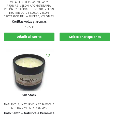
VELAS ESOTÉRICAS
,
VELAS Y
AROMAS
,
VELÓN AROMATERAPIA
,
VELÓN ESOTÉRICO BICOLOR
,
VELÓN
ESOTÉRICO DE COCO
,
VELÓN
ESOTÉRICO DE LA SUERTE
,
VELÓN XL
Cerillas velas y aromas
1,85
€
Añadir al carrito
Seleccionar opciones
Sin Stock
NATURVELA
,
NATURVELA CERÁMICA 3
MECHAS
,
VELAS Y AROMAS
Palo Santo – NaturVela Cerámica