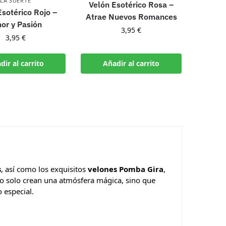
LA SUERTE
Velón Esotérico Rosa –
Esotérico Rojo –
Atrae Nuevos Romances
or y Pasión
3,95
€
3,95
€
dir al carrito
Añadir al carrito
s
, así como los exquisitos
velones Pomba Gira
,
no solo crean una atmósfera mágica, sino que
 especial.