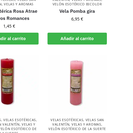
N
,
VELAS Y AROMAS
VELÓN ESOTÉRICO BICOLOR
térica Rosa Atrae
Vela Pomba gira
os Romances
6,95
€
1,45
€
dir al carrito
Añadir al carrito
S
,
VELAS ESOTÉRICAS
,
VELAS ESOTÉRICAS
,
VELAS SAN
N VALENTÍN
,
VELAS Y
VALENTÍN
,
VELAS Y AROMAS
,
VELÓN ESOTÉRICO DE
VELÓN ESOTÉRICO DE LA SUERTE