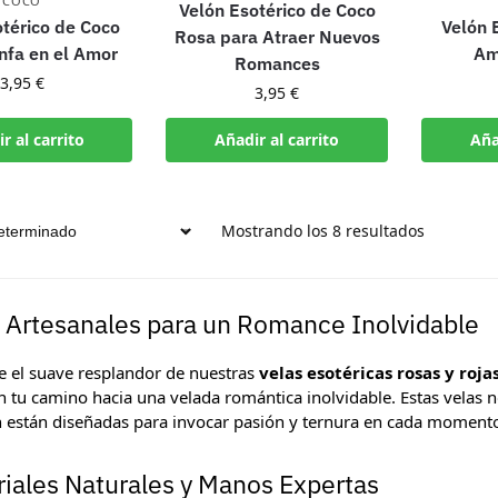
COCO
Velón Esotérico de Coco
otérico de Coco
Velón 
Rosa para Atraer Nuevos
unfa en el Amor
Am
Romances
3,95
€
3,95
€
r al carrito
Añadir al carrito
Aña
Mostrando los 8 resultados
 Artesanales para un Romance Inolvidable
e el suave resplandor de nuestras
velas esotéricas rosas y roja
n tu camino hacia una velada romántica inolvidable. Estas velas 
 están diseñadas para invocar pasión y ternura en cada momento
iales Naturales y Manos Expertas