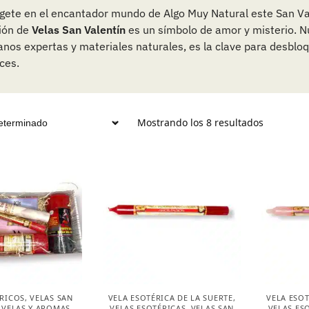
ete en el encantador mundo de Algo Muy Natural este San Va
ión de
Velas San Valentín
es un símbolo de amor y misterio. N
nos expertas y materiales naturales, es la clave para desblo
ces.
Mostrando los 8 resultados
ÉRICOS
,
VELAS SAN
VELA ESOTÉRICA DE LA SUERTE
,
VELA ESOT
,
VELAS Y AROMAS
VELAS ESOTÉRICAS
,
VELAS SAN
VELAS ES