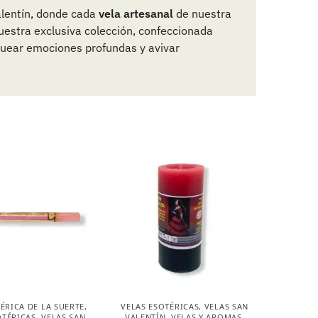
lentín, donde cada
vela artesanal
de nuestra
uestra exclusiva colección, confeccionada
quear emociones profundas y avivar
ÉRICA DE LA SUERTE
,
VELAS ESOTÉRICAS
,
VELAS SAN
OTÉRICAS
,
VELAS SAN
VALENTÍN
,
VELAS Y AROMAS
,