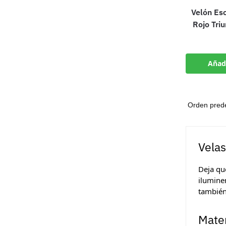
Velón Es
Rojo Tri
Añadi
Velas
Deja qu
ilumine
también
Mater