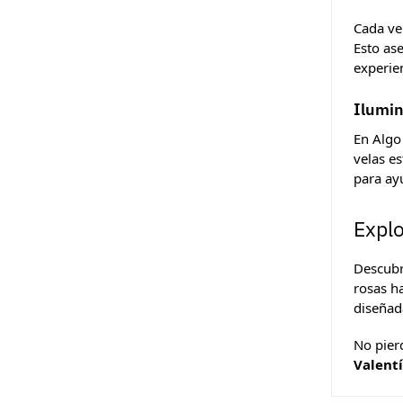
Cada ve
Esto as
experie
Ilumin
En Algo
velas e
para ay
Explo
Descubr
rosas ha
diseñad
No pier
Valent