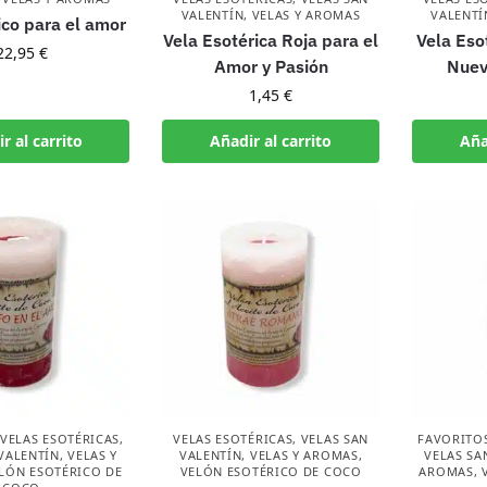
VALENTÍN
,
VELAS Y AROMAS
VALENTÍ
ico para el amor
Vela Esotérica Roja para el
Vela Eso
22,95
€
Amor y Pasión
Nuev
1,45
€
r al carrito
Añadir al carrito
Aña
VELAS ESOTÉRICAS
,
VELAS ESOTÉRICAS
,
VELAS SAN
FAVORITO
VALENTÍN
,
VELAS Y
VALENTÍN
,
VELAS Y AROMAS
,
VELAS SA
LÓN ESOTÉRICO DE
VELÓN ESOTÉRICO DE COCO
AROMAS
,