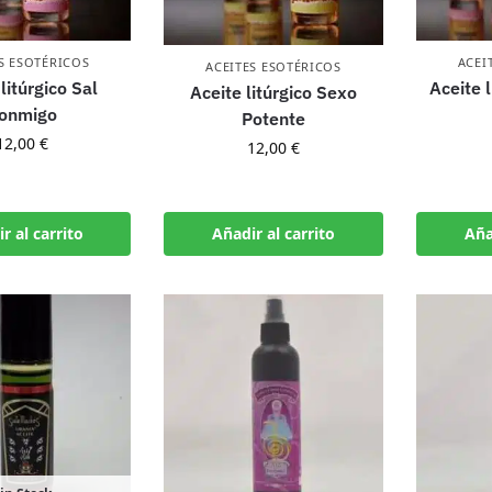
S ESOTÉRICOS
ACEI
ACEITES ESOTÉRICOS
litúrgico Sal
Aceite l
Aceite litúrgico Sexo
onmigo
Potente
12,00
€
12,00
€
r al carrito
Añadir al carrito
Aña