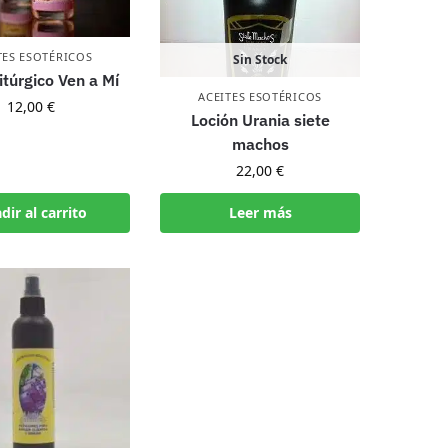
TES ESOTÉRICOS
Sin Stock
itúrgico Ven a Mí
ACEITES ESOTÉRICOS
12,00
€
Loción Urania siete
machos
22,00
€
dir al carrito
Leer más