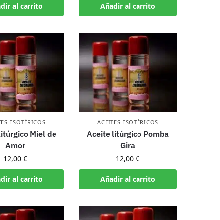
dir al carrito
Añadir al carrito
TES ESOTÉRICOS
ACEITES ESOTÉRICOS
litúrgico Miel de
Aceite litúrgico Pomba
Amor
Gira
12,00
€
12,00
€
dir al carrito
Añadir al carrito