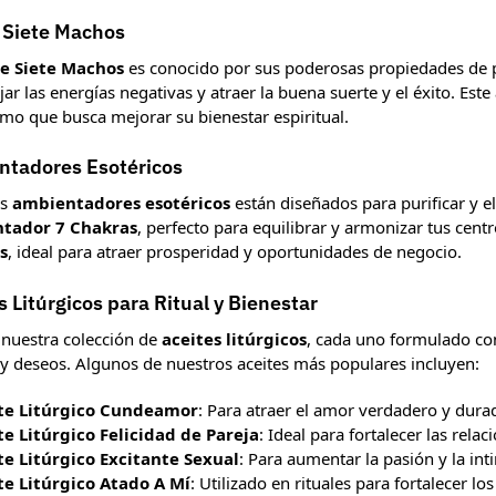
 Siete Machos
te Siete Machos
es conocido por sus poderosas propiedades de pro
jar las energías negativas y atraer la buena suerte y el éxito. Este
smo que busca mejorar su bienestar espiritual.
tadores Esotéricos
os
ambientadores esotéricos
están diseñados para purificar y el
tador 7 Chakras
, perfecto para equilibrar y armonizar tus centr
s
, ideal para atraer prosperidad y oportunidades de negocio.
s Litúrgicos para Ritual y Bienestar
 nuestra colección de
aceites litúrgicos
, cada uno formulado con
s y deseos. Algunos de nuestros aceites más populares incluyen:
te Litúrgico Cundeamor
: Para atraer el amor verdadero y dura
te Litúrgico Felicidad de Pareja
: Ideal para fortalecer las rela
te Litúrgico Excitante Sexual
: Para aumentar la pasión y la in
te Litúrgico Atado A Mí
: Utilizado en rituales para fortalecer los