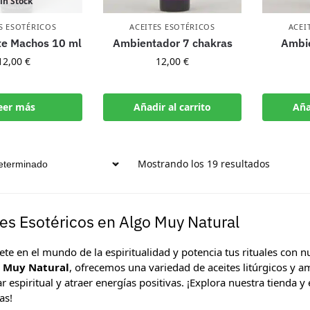
in Stock
S ESOTÉRICOS
ACEITES ESOTÉRICOS
ACEI
te Machos 10 ml
Ambientador 7 chakras
Ambi
12,00
€
12,00
€
eer más
Añadir al carrito
Aña
Mostrando los 19 resultados
es Esotéricos en Algo Muy Natural
te en el mundo de la espiritualidad y potencia tus rituales con n
 Muy Natural
, ofrecemos una variedad de aceites litúrgicos y 
r espiritual y atraer energías positivas. ¡Explora nuestra tienda y
as!