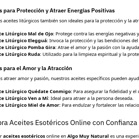
s para Protección y Atraer Energías Positivas
 aceites litúrgicos también son ideales para la protección y la at
te Litúrgico Mal de Ojo
: Protege contra las energías negativas y
te Litúrgico Elegguá
: Invoca la protección y las bendiciones del
te Litúrgico Pomba Gira
: Atrae el amor y la pasión con la ayu
te Litúrgico Ruda
: Utilizado para la limpieza espiritual y la prot
s para el Amor y la Atracción
as atraer amor y pasión, nuestros aceites específicos pueden ayud
te Litúrgico Quédate Conmigo
: Para asegurar la fidelidad y e
te Litúrgico Ven a Mí
: Ideal para atraer a la persona deseada.
te Litúrgico Miel de Amor
: Para endulzar y fortalecer las relac
a Aceites Esotéricos Online con Confianza
ar
aceites esotéricos
online en
Algo Muy Natural
es una experie