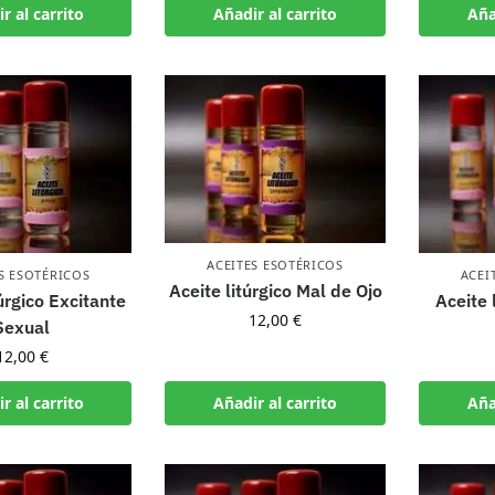
r al carrito
Añadir al carrito
Aña
ACEITES ESOTÉRICOS
S ESOTÉRICOS
ACEI
Aceite litúrgico Mal de Ojo
úrgico Excitante
Aceite 
12,00
€
Sexual
12,00
€
r al carrito
Añadir al carrito
Aña