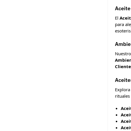
Aceite
El
Acei
para ale
esoteri
Ambien
Nuestr
Ambien
Cliente
Aceite
Explora
rituale
Acei
Acei
Acei
Acei