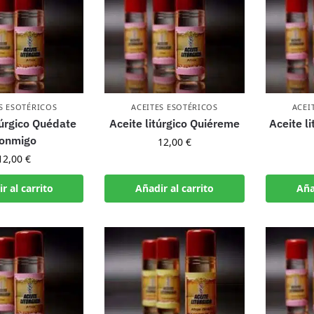
S ESOTÉRICOS
ACEITES ESOTÉRICOS
ACEI
túrgico Quédate
Aceite litúrgico Quiéreme
Aceite l
onmigo
12,00
€
12,00
€
r al carrito
Añadir al carrito
Aña