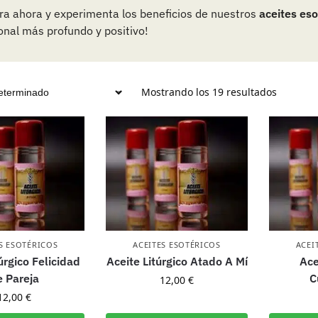
a ahora y experimenta los beneficios de nuestros
aceites eso
nal más profundo y positivo!
Mostrando los 19 resultados
S ESOTÉRICOS
ACEITES ESOTÉRICOS
ACEI
úrgico Felicidad
Aceite Litúrgico Atado A Mí
Ace
e Pareja
C
12,00
€
12,00
€