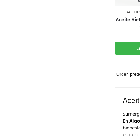
S
ACEITE
Aceite Sie
L
Aceit
Sumérge
En
Algo
bienesta
esotéric