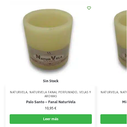
Sin Stock
NATURVELA
,
NATURVELA FANAL PERFUMADO
,
VELAS Y
NATURVELA
,
NAT
AROMAS
Palo Santo – Fanal NaturVela
Mi
10,95
€
Leer más