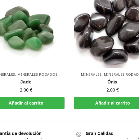
NERALES
,
MINERALES RODADOS
MINERALES
,
MINERALES RODA
Jade
Ónix
2,00
€
2,00
€
Añadir al carrito
Añadir al carrito
antía de devolución
Gran Calidad