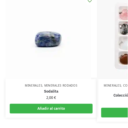
MINERALES
,
MINERALES RODADOS
MINERALES
,
CO
Sodalita
Colecció
2,00
€
Añadir al carrito