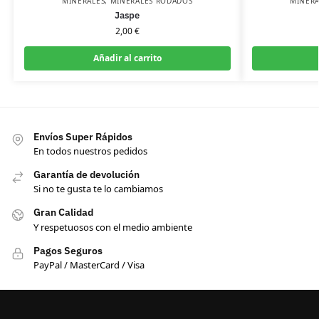
MINERALES
,
MINERALES RODADOS
MINERA
Jaspe
2,00
€
Añadir al carrito
Envíos Super Rápidos
En todos nuestros pedidos
Garantía de devolución
Si no te gusta te lo cambiamos
Gran Calidad
Y respetuosos con el medio ambiente
Pagos Seguros
PayPal / MasterCard / Visa