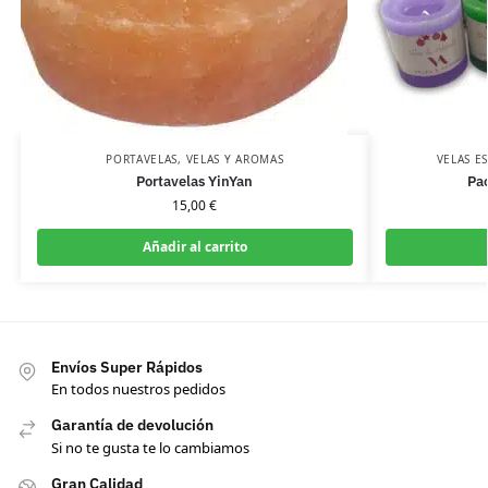
PORTAVELAS
,
VELAS Y AROMAS
VELAS E
Portavelas YinYan
Pac
15,00
€
Añadir al carrito
Envíos Super Rápidos
En todos nuestros pedidos
Garantía de devolución
Si no te gusta te lo cambiamos
Gran Calidad