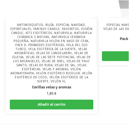
ANTIMOSQUITOS
,
BUJÍA
,
ESPECIAL NAVIDAD
,
ESPECIAL NAV
ESPIRITUALES
,
FANTASY CANDLE
,
FAVORITOS
,
FUSIÓN
VELAS DE LAS S
CANDLE
,
KITS ESOTÉRICOS
,
NATURVELA
,
NATURVELA
CERÁMICA 3 MECHAS
,
NATURVELA CERÁMICA
Pack 
PEQUEÑA
,
NATURVELA VELÓN EN VASO DE CERA
,
PACK 8
,
PIRÁMIDES ESOTÉRICAS
,
VELA DEL OJO
TURCO
,
VELA ESOTÉRICA DE LA SUERTE
,
VELAS
AROMÁTICAS
,
VELAS DE CANDELABRO
,
VELAS DE
IGLESIA
,
VELAS DE LAS SIETE POTENCIAS
,
VELAS DE
LOS ARCÁNGELES
,
VELAS DE MIEL
,
VELAS DE PALO
SANTO
,
VELAS DE RUDA
,
VELAS DE SAL
,
VELAS
ESOTÉRICAS
,
VELAS Y AROMAS
,
VELÓN
AROMATERAPIA
,
VELÓN ESOTÉRICO BICOLOR
,
VELÓN
ESOTÉRICO DE COCO
,
VELÓN ESOTÉRICO DE LA
SUERTE
,
VELÓN XL
Cerillas velas y aromas
1,85
€
Añadir al carrito