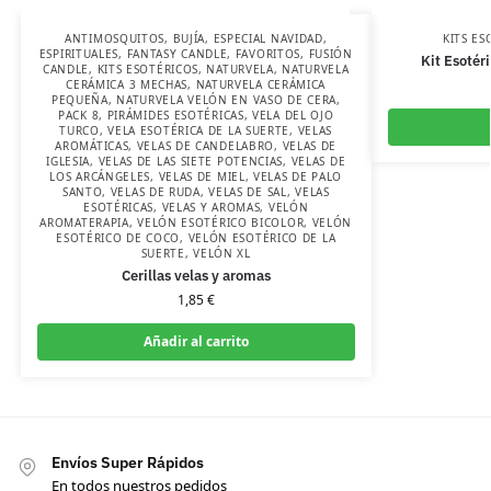
ANTIMOSQUITOS
,
BUJÍA
,
ESPECIAL NAVIDAD
,
KITS ES
ESPIRITUALES
,
FANTASY CANDLE
,
FAVORITOS
,
FUSIÓN
Kit Esotér
CANDLE
,
KITS ESOTÉRICOS
,
NATURVELA
,
NATURVELA
CERÁMICA 3 MECHAS
,
NATURVELA CERÁMICA
PEQUEÑA
,
NATURVELA VELÓN EN VASO DE CERA
,
PACK 8
,
PIRÁMIDES ESOTÉRICAS
,
VELA DEL OJO
TURCO
,
VELA ESOTÉRICA DE LA SUERTE
,
VELAS
AROMÁTICAS
,
VELAS DE CANDELABRO
,
VELAS DE
IGLESIA
,
VELAS DE LAS SIETE POTENCIAS
,
VELAS DE
LOS ARCÁNGELES
,
VELAS DE MIEL
,
VELAS DE PALO
SANTO
,
VELAS DE RUDA
,
VELAS DE SAL
,
VELAS
ESOTÉRICAS
,
VELAS Y AROMAS
,
VELÓN
AROMATERAPIA
,
VELÓN ESOTÉRICO BICOLOR
,
VELÓN
ESOTÉRICO DE COCO
,
VELÓN ESOTÉRICO DE LA
SUERTE
,
VELÓN XL
Cerillas velas y aromas
1,85
€
Añadir al carrito
Envíos Super Rápidos
En todos nuestros pedidos