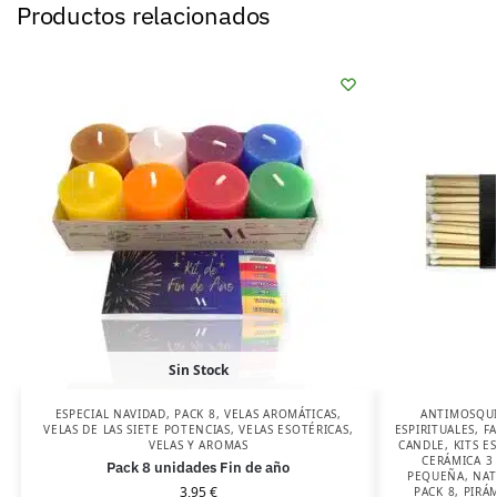
Productos relacionados
Sin Stock
ESPECIAL NAVIDAD
,
PACK 8
,
VELAS AROMÁTICAS
,
ANTIMOSQU
VELAS DE LAS SIETE POTENCIAS
,
VELAS ESOTÉRICAS
,
ESPIRITUALES
,
F
VELAS Y AROMAS
CANDLE
,
KITS E
CERÁMICA 3
Pack 8 unidades Fin de año
PEQUEÑA
,
NAT
3,95
€
PACK 8
,
PIRÁ