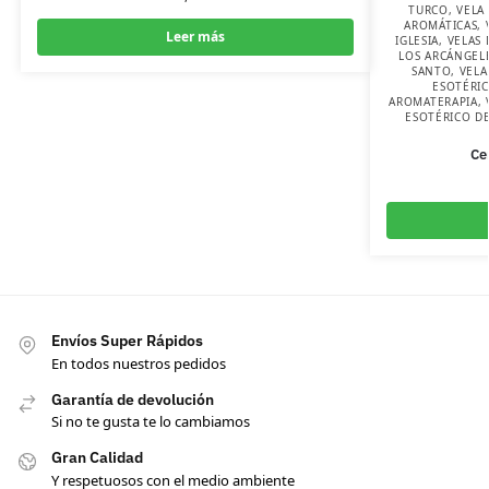
TURCO
,
VELA
AROMÁTICAS
,
Leer más
IGLESIA
,
VELAS 
LOS ARCÁNGEL
SANTO
,
VELA
ESOTÉRIC
AROMATERAPIA
,
ESOTÉRICO D
Ce
Envíos Super Rápidos
En todos nuestros pedidos
Garantía de devolución
Si no te gusta te lo cambiamos
Gran Calidad
Y respetuosos con el medio ambiente