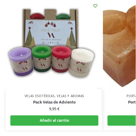
VELAS ESOTÉRICAS
,
VELAS Y AROMAS
PORT
Pack Velas de Adviento
Port
9,95
€
Añadir al carrito