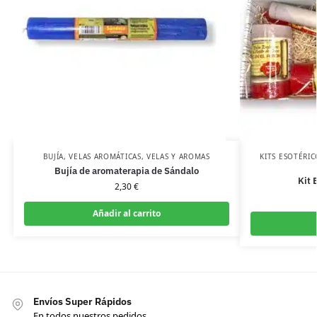
BUJÍA
,
VELAS AROMÁTICAS
,
VELAS Y AROMAS
KITS ESOTÉRIC
Bujía de aromaterapia de Sándalo
Kit 
2,30
€
Añadir al carrito
Envíos Super Rápidos
En todos nuestros pedidos