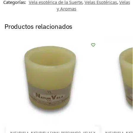
Categorías:
Vela esotérica de la Suerte
,
Velas Esotéricas
,
Velas
y Aromas
Productos relacionados
NATURVELA
,
NATURVELA FANAL PERFUMADO
,
VELAS Y
NATURVELA
,
NAT