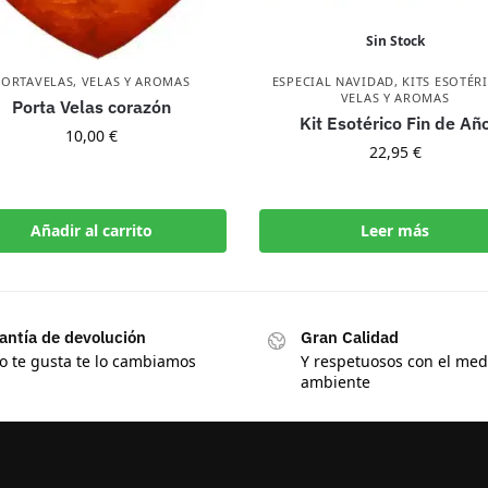
Sin Stock
PORTAVELAS
,
VELAS Y AROMAS
ESPECIAL NAVIDAD
,
KITS ESOTÉR
VELAS Y AROMAS
Porta Velas corazón
Kit Esotérico Fin de Añ
10,00
€
22,95
€
Añadir al carrito
Leer más
antía de devolución
Gran Calidad
no te gusta te lo cambiamos
Y respetuosos con el med
ambiente