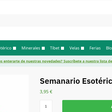
Busc
térico
Minerales
Tíbet
Velas
Ferias
Bl
s enterarte de nuestras novedades? Suscríbete a nuestra lista d
Semanario Esotéri
3,95
€