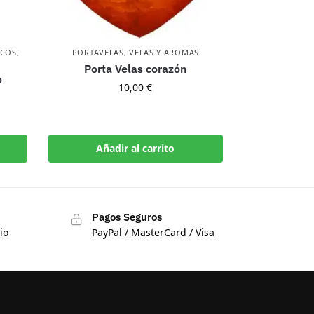
ICOS
,
PORTAVELAS
,
VELAS Y AROMAS
Porta Velas corazón
o
10,00
€
Añadir al carrito
Pagos Seguros
io
PayPal / MasterCard / Visa