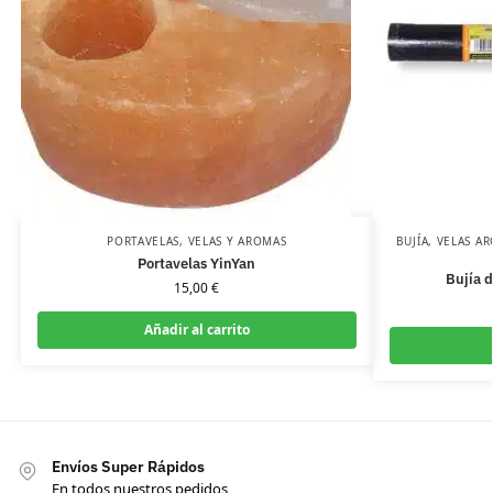
PORTAVELAS
,
VELAS Y AROMAS
BUJÍA
,
VELAS AR
Portavelas YinYan
Bujía 
15,00
€
Añadir al carrito
Envíos Super Rápidos
En todos nuestros pedidos