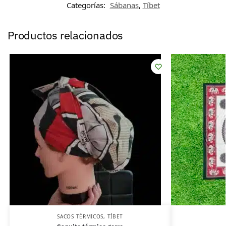
Categorías:
Sábanas
,
Tíbet
Productos relacionados
SACOS TÉRMICOS
,
TÍBET