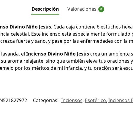
Descripción
Valoraciones
0
enso Divino Niño Jesús
. Cada caja contiene 6 estuches hexa
ia celestial. Este incienso está especialmente formulado pa
 crezca fuerte y sano, y pase por las enfermedades con la 
 lavanda, el
Incienso Divino Niño Jesús
crea un ambiente s
 su aroma relajante, sino que también eleva tus oraciones y
demelo por los méritos de mi infancia, y tu oración será es
N521827972
Categorías:
Inciensos
,
Esotérico
,
Inciensos 