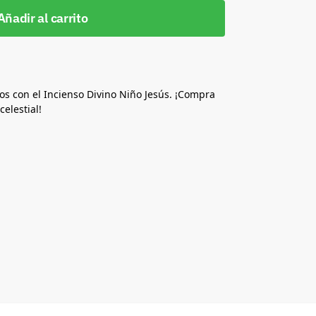
Añadir al carrito
jos con el Incienso Divino Niño Jesús. ¡Compra
elestial!