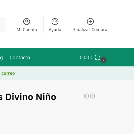
ar
Mi Cuenta
Ayuda
Finalizar Compra
og
Contacto
0,00
€
0
e correo
s Divino Niño