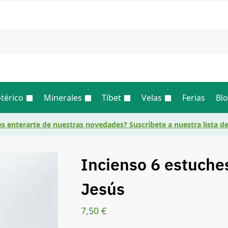
Busc
térico
Minerales
Tíbet
Velas
Ferias
Bl
s enterarte de nuestras novedades? Suscríbete a nuestra lista d
Incienso 6 estuche
Jesús
7,50
€