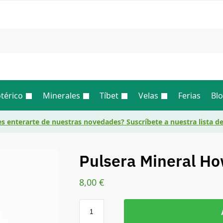
Busc
térico
Minerales
Tíbet
Velas
Ferias
Bl
s enterarte de nuestras novedades? Suscríbete a nuestra lista d
Pulsera Mineral Ho
8,00
€