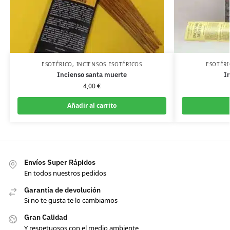
ESOTÉRICO
,
INCIENSOS ESOTÉRICOS
ESOTÉRI
Incienso santa muerte
I
4,00
€
Añadir al carrito
Envíos Super Rápidos
En todos nuestros pedidos
Garantía de devolución
Si no te gusta te lo cambiamos
Gran Calidad
Y respetuosos con el medio ambiente