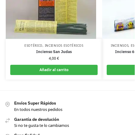
ESOTÉRICO
,
INCIENSOS ESOTÉRICOS
INCIENSOS
,
ES
Incienso San Judas
Incienso 6
4,00
€
Añadir al carrito
Envíos Super Rápidos
En todos nuestros pedidos
Garantía de devolución
Si no te gusta te lo cambiamos