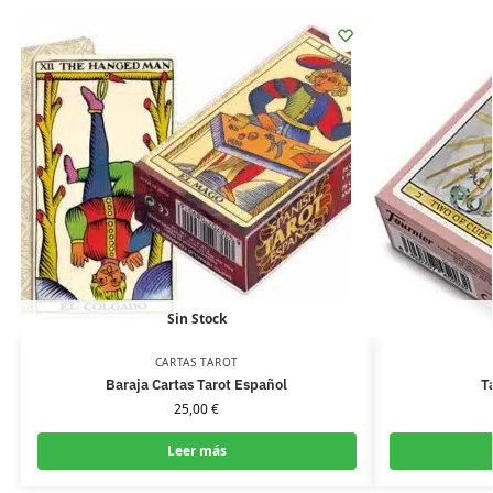
Sin Stock
CARTAS TAROT
Baraja Cartas Tarot Español
T
25,00
€
Leer más