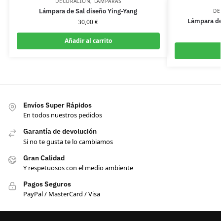
DECORACIÓN
,
LÁMPARAS
Lámpara de Sal diseño Ying-Yang
DE
Lámpara de
30,00
€
Añadir al carrito
Envíos Super Rápidos
En todos nuestros pedidos
Garantía de devolución
Si no te gusta te lo cambiamos
Gran Calidad
Y respetuosos con el medio ambiente
Pagos Seguros
PayPal / MasterCard / Visa