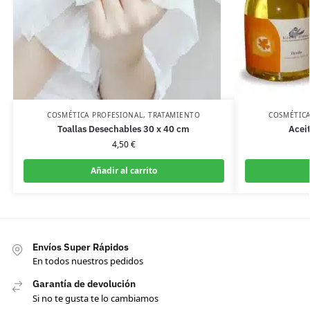
COSMÉTICA PROFESIONAL
,
TRATAMIENTO
COSMÉTICA
Toallas Desechables 30 x 40 cm
Acei
4,50
€
Añadir al carrito
Envíos Super Rápidos
En todos nuestros pedidos
Garantía de devolución
Si no te gusta te lo cambiamos