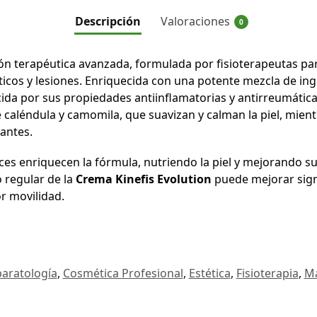
Descripción
Valoraciones
0
ón terapéutica avanzada, formulada por fisioterapeutas para
cos y lesiones. Enriquecida con una potente mezcla de ing
da por sus propiedades antiinflamatorias y antirreumáticas 
caléndula y camomila, que suavizan y calman la piel, mient
jantes.
ces enriquecen la fórmula, nutriendo la piel y mejorando su 
 regular de la
Crema Kinefis Evolution
puede mejorar signi
r movilidad.
aratología
,
Cosmética Profesional
,
Estética
,
Fisioterapia
,
Ma