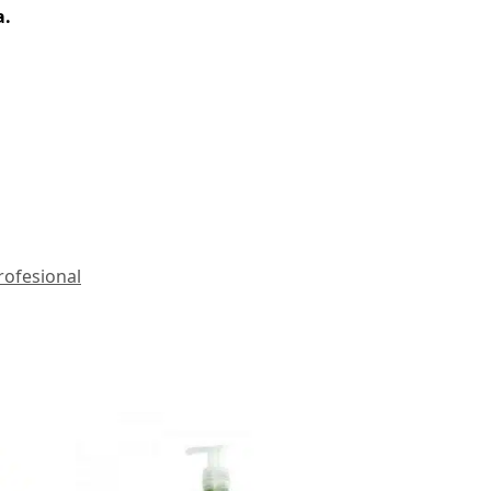
a.
rofesional