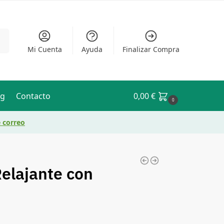
ar
Mi Cuenta
Ayuda
Finalizar Compra
og
Contacto
0,00
€
0
e correo
elajante con