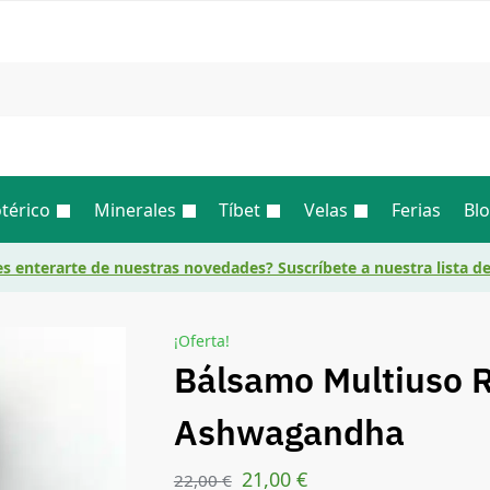
Busc
térico
Minerales
Tíbet
Velas
Ferias
Bl
s enterarte de nuestras novedades? Suscríbete a nuestra lista d
¡Oferta!
Bálsamo Multiuso R
Ashwagandha
21,00
€
22,00
€