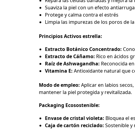
Repara las células dañadas y mejora la f
Suaviza la piel con un efecto antiarruga
Protege y calma contra el estrés
Limpia las impurezas de los poros de la 
Principios Activos estrella:
Extracto Botánico Concentrado:
Conoc
Extracto de Cáñamo:
Rico en ácidos gra
Raíz de Ashwagandha:
Reconocida en l
Vitamina E:
Antioxidante natural que co
Modo de empleo:
Aplicar en labios secos,
mantener la piel protegida y revitalizada.
Packaging Ecosostenible:
Envase de cristal violeta:
Bloquea el es
Caja de cartón reciclado:
Sostenible y