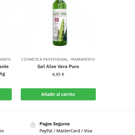
IENTO
COSMÉTICA PROFESIONAL
,
TRATAMIENTO
ante
Gel Aloe Vera Puro
 Kg
4,95
€
Añadir al carrito
Pagos Seguros
io
PayPal / MasterCard / Visa